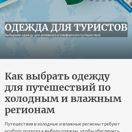
Skip
to
the
content
ОДЕЖДА ДЛЯ ТУРИСТОВ
Выбираем одежду для активного и комфортного путешествия
Как выбрать одежду
для путешествий по
холодным и влажным
регионам
Путешествия в холодные и влажные регионы требуют
особого подхода к выбору одежды, чтобы обеспечить