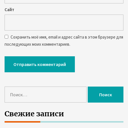
Сайт
Сохранить моё имя, email и адрес сайта в этом браузере для
последующих моих комментариев.
Н
а
й
т
Свежие записи
и
: