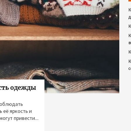
:
К
д
К
К
в
К
К
с
есть одежды
соблюдать
 её яркость и
огут привести...