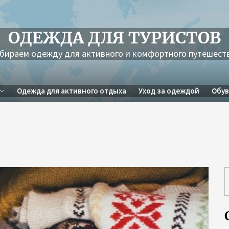
ОДЕЖДА ДЛЯ ТУРИСТОВ
бираем одежду для активного и комфортного путешест
Одежда для активного отдыха
Уход за одеждой
Обув
а
й
т
и