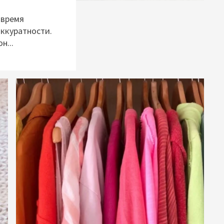
 время
аккуратности.
н...