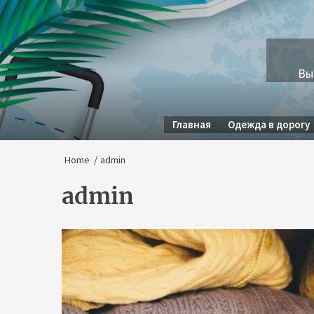
Skip
to
the
content
Вы
Главная
Одежда в дорогу
Home
admin
admin